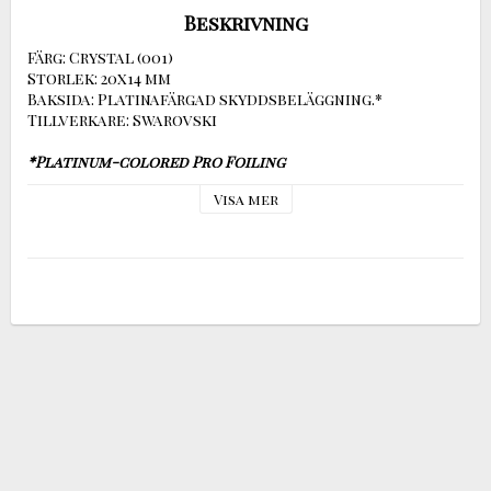
Beskrivning
Färg: Crystal (001)

Storlek: 20x14 mm

Baksida: Platinafärgad skyddsbeläggning.*

Tillverkare: Swarovski

*Platinum-colored Pro Foiling
With its new advanced foiling technique, Swarovski 
Visa mer
has set a new standard in the lifespan of crystals. 
The foiling consists of a Silver mirror coated with 
a platinum colored protective layer.