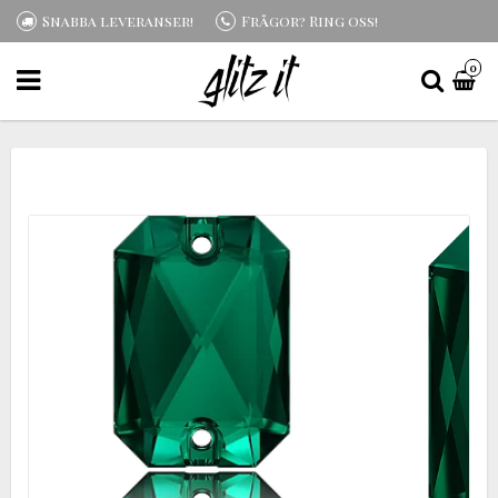
Snabba leveranser!
Frågor? Ring oss!
0