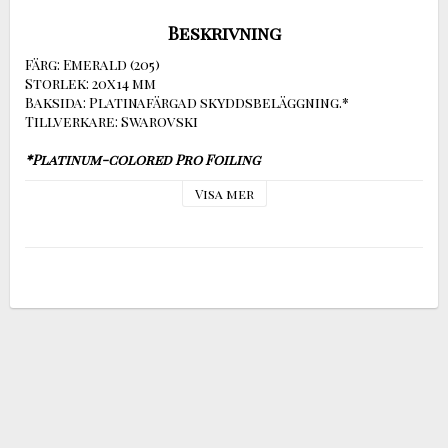
Beskrivning
Färg: Emerald (205)

Storlek: 20x14 mm

Baksida: Platinafärgad skyddsbeläggning.*

Tillverkare: Swarovski

*Platinum-colored Pro Foiling
With its new advanced foiling technique, Swarovski 
Visa mer
has set a new standard in the lifespan of crystals. 
The foiling consists of a Silver mirror coated with 
a platinum colored protective layer.