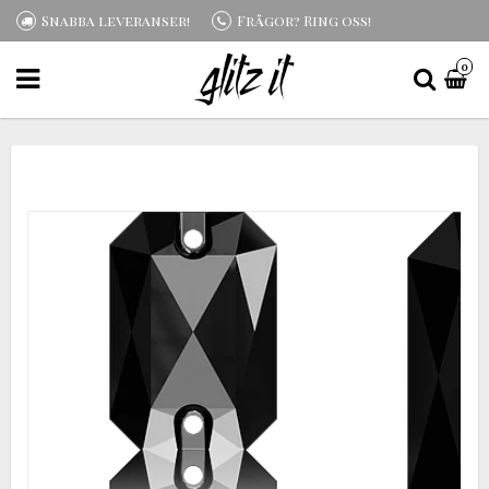
Snabba leveranser!
Frågor? Ring oss!
0