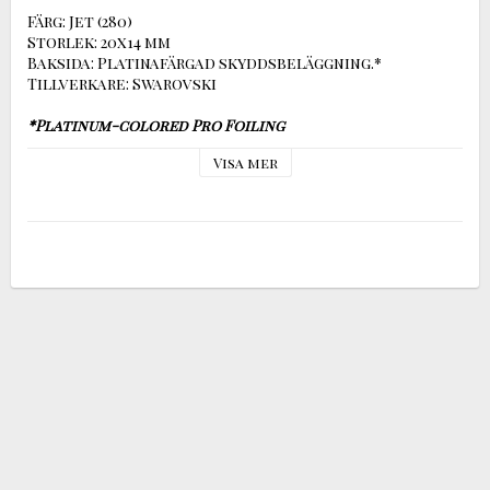
Färg: Jet (280)

Storlek: 20x14 mm

Baksida: Platinafärgad skyddsbeläggning.*

Tillverkare: Swarovski

*Platinum-colored Pro Foiling
With its new advanced foiling technique, Swarovski 
Visa mer
has set a new standard in the lifespan of crystals. 
The foiling consists of a Silver mirror coated with 
a platinum colored protective layer.