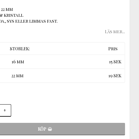
 22 mm
& kristall
a, sys eller limmas fast.
Läs mer...
STORLEK:
Pris
16 mm
15 SEK
22 mm
19 SEK
+
KÖP