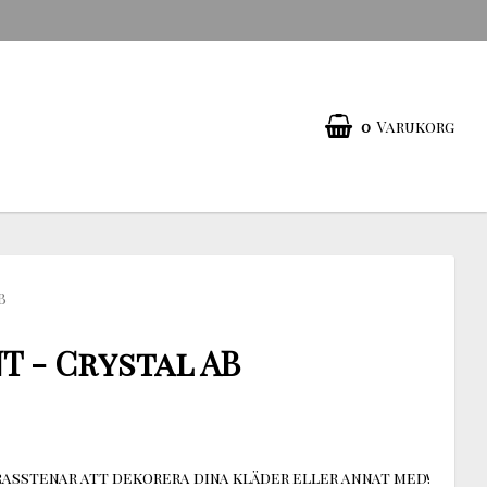
0
Varukorg
B
T - Crystal AB
asstenar att dekorera dina kläder eller annat med!