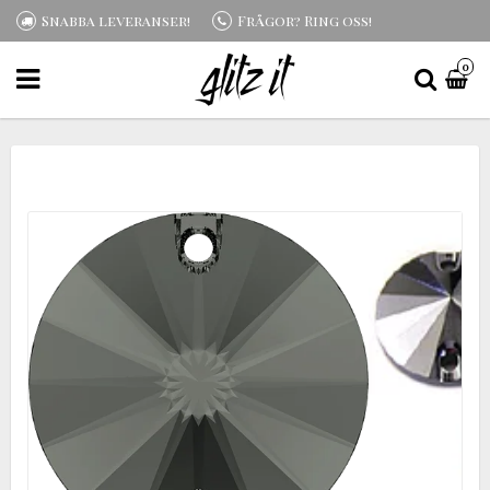
Snabba leveranser!
Frågor? Ring oss!
0