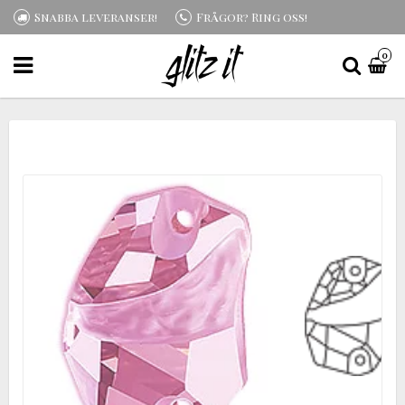
Snabba leveranser!
Frågor? Ring oss!
0