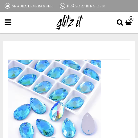
Snabba leveranser!
Frågor? Ring oss!
0