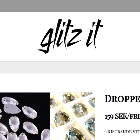
Droppe
159 SEK/frp
Gnistrande str