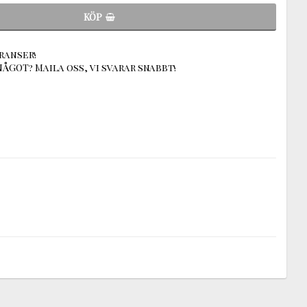
KÖP
ranser!
ÅGOT? Maila oss, vi svarar snabbt!