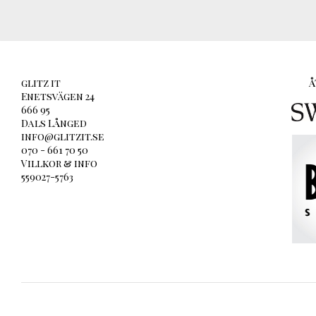
glitz it
Å
Enetsvägen 24
666 95
Dals Långed
info@glitzit.se
070 - 661 70 50
Villkor & info
559027-5763