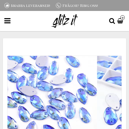
Snabba leveranser!
Frågor? Ring oss!
0