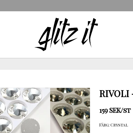
RIVOLI 
159 SEK/st
Färg: Crystal