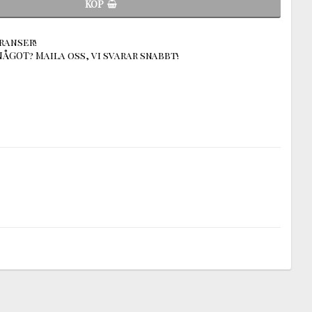
KÖP
ranser!
ÅGOT? Maila oss, vi svarar snabbt!