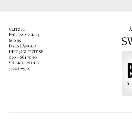
glitz it
Å
Enetsvägen 24
666 95
Dals Långed
info@glitzit.se
070 - 661 70 50
Villkor & info
559027-5763