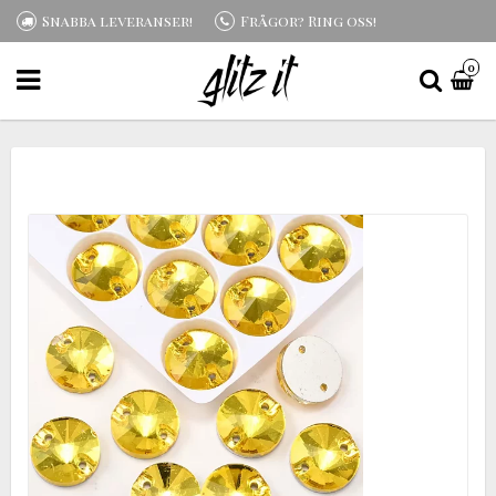
Snabba leveranser!
Frågor? Ring oss!
0