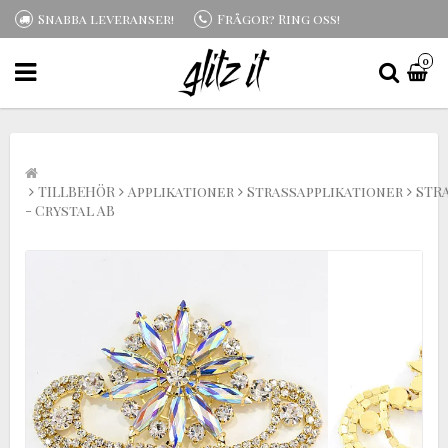
Snabba leveranser!
Frågor? Ring oss!
0
TILLBEHÖR
Applikationer
Strassapplikationer
STR
- Crystal AB