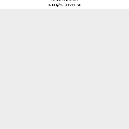
info@glitzit.se
070 - 661 70 50
Villkor & info
559027-5763
ÅTERFÖRSÄLJARE AV: