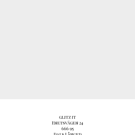
glitz it
Enetsvägen 24
666 95
Dals Långed