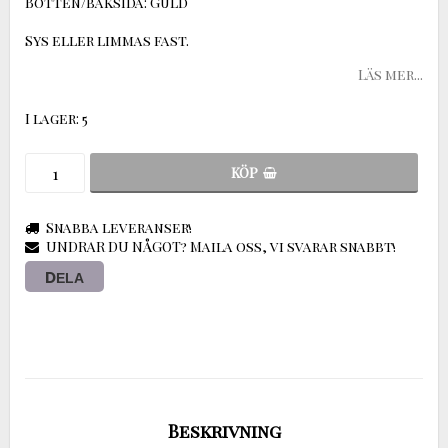
Botten/baksida: Guld
Sys eller limmas fast.
Läs mer...
I lager: 5
KÖP
Snabba leveranser!
UNDRAR DU NÅGOT? Maila oss, vi svarar snabbt!
DELA
Beskrivning