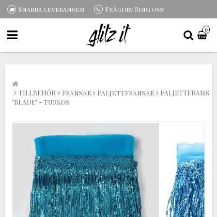
Snabba leveranser!
Frågor? Ring oss!
0
TILLBEHÖR
Fransar
Paljettfransar
PALJETTFRANS
"BLADE" - turkos