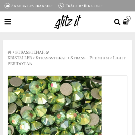
Snabba leveranser!
Frågor? Ring oss!
0
STRASSTENAR &
KRISTALLER
Strassstenar
Strass - Premium
Light
Peridot AB