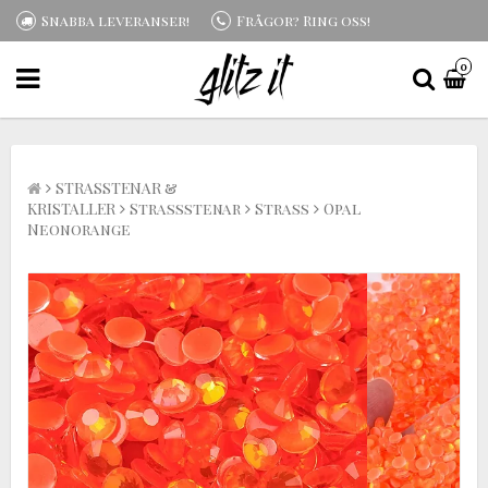
Snabba leveranser!
Frågor? Ring oss!
0
STRASSTENAR &
KRISTALLER
Strassstenar
Strass
Opal
Neonorange