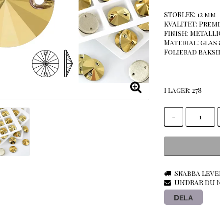
STORLEK: 12 mm
KVALITET: Premi
Finish: METALLI
Material: glas 
Folierad baksid
I lager: 278
-
Snabba leve
UNDRAR DU N
DELA