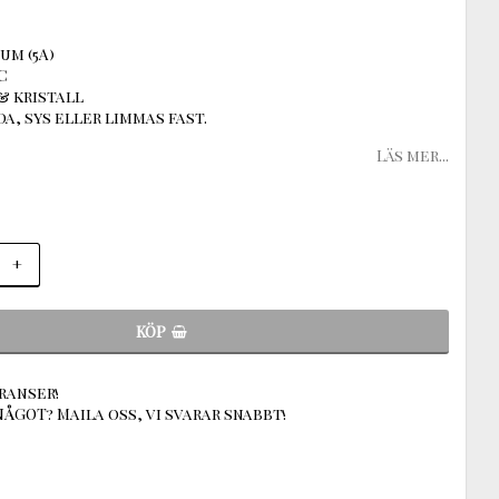
um (5A)
C
& kristall
a, sys eller limmas fast.
Läs mer...
+
KÖP
ranser!
ÅGOT? Maila oss, vi svarar snabbt!