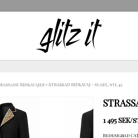
trassade Ridkavajer
STRASSAD RIDKAVAJ - svart, stl 42
STRASSA
1 495 SEK/s
Redesignad CAT