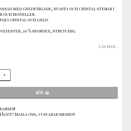
rassad med guldfärgade, svarta och crystal stenar i
r och modeller.
ar i crystal och guld.
polyester, 10 % spandex, stretchig.
Läs mer...
+
KÖP
ranser!
ÅGOT? Maila oss, vi svarar snabbt!