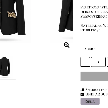
Svart kavaj st
olika storleka
Swarovskiknapp
Material: 90 % 
Storlek: 42
I lager: 1
-
Snabba leve
UNDRAR DU N
DELA