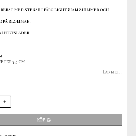
erat med stenar i färg Light Siam Shimmer och
g på blomman.
alitetsläder.
cm
eter 5,5 cm
Läs mer...
+
KÖP