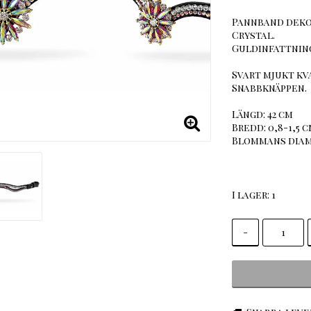
Pannband dekor
Crystal.
Guldinfattnin
Svart mjukt kv
Snabbknäppen.
Längd: 42 cm
Bredd: 0,8-1,5 
Blommans diam
I lager: 1
-