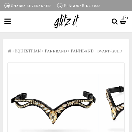
Snabba leveranser!
Frågor? Ring oss!
0
EQUESTRIAN
Pannband
PANNBAND - svart/guld