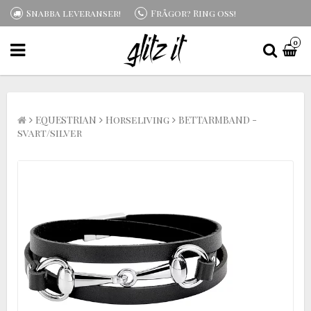
Snabba leveranser!
Frågor? Ring oss!
0
EQUESTRIAN
Horseliving
BETTARMBAND -
svart/silver