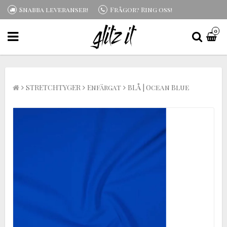
Snabba leveranser!
Frågor? Ring oss!
0
STRETCHTYGER
Enfärgat
BLÅ | Ocean Blue