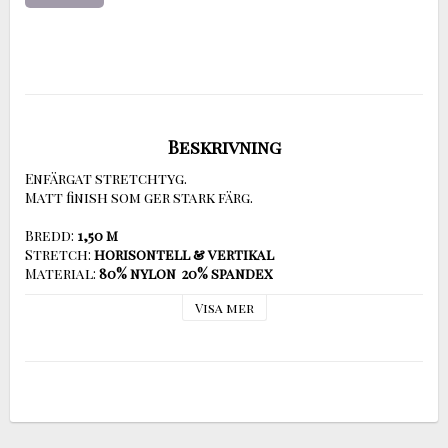
Beskrivning
Enfärgat stretchtyg.

Matt finish som ger stark färg.

Bredd: 
1,50 m
Stretch: 
horisontell & vertikal
Material: 
80% nylon  20% spandex
Pris: 
19,50 SEK/dm (195:-/m)
Visa mer
Ange antal decimeter då Ni beställer!