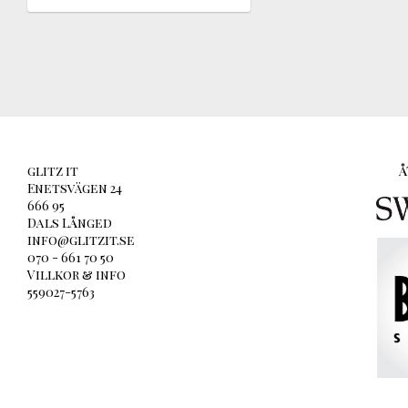
glitz it
Å
Enetsvägen 24
666 95
Dals Långed
info@glitzit.se
070 - 661 70 50
Villkor & info
559027-5763