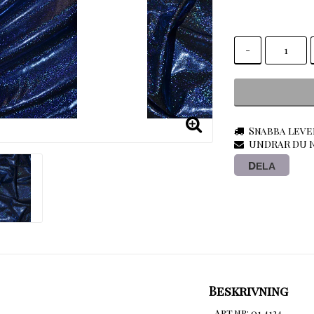
-
Snabba leve
UNDRAR DU N
DELA
Beskrivning
Art.nr: 01 4124