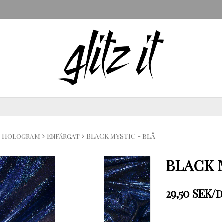
Hologram
Enfärgat
BLACK MYSTIC - blå
BLACK 
29,50 SEK/