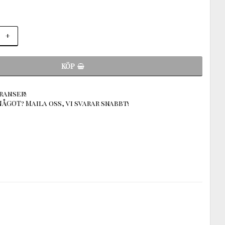
+
KÖP
ranser!
ÅGOT? Maila oss, vi svarar snabbt!