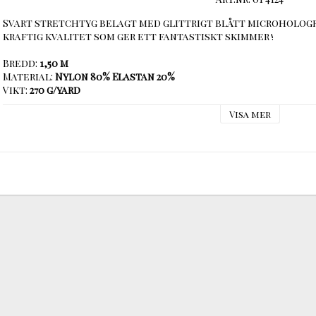
Svart stretchtyg belagt med glittrigt blått microhologra
kraftig kvalitet som ger ett fantastiskt skimmer !

Bredd: 
Material:
 Nylon 80% Elastan 20%
Vikt: 
Stretch: 
Visa mer
Pris:
 29,50 SEK/dm  
(295:-/m)

Vid beställning ange antal dm ! 

(1 m = 10 dm)