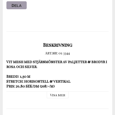
DELA
Beskrivning
Art.nr: 01 3344
Vit mesh med stjärnmönster av paljetter & brodyr i 
rosa och silver.
Bredd: 
Stretch: 
Pris:
 29,80 SEK/dm (298:-/m)

Visa mer
Vid beställning ange antal dm!