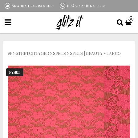
Snabba leveranser!
Frågor? Ring oss!
0
STRETCHTYGER
Spets
SPETS | BEAUTY - tango
NYHET