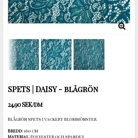
SPETS | DAISY - blågrön
24,90 SEK/dm
Blågrön spets i vackert blommönster.
Bredd:
Material: