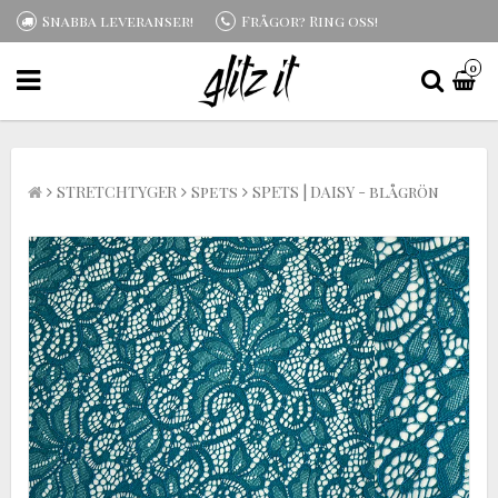
Snabba leveranser!
Frågor? Ring oss!
0
STRETCHTYGER
Spets
SPETS | DAISY - blågrön