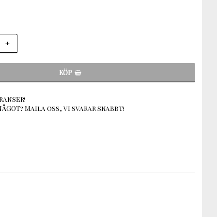
+
KÖP
ranser!
ÅGOT? Maila oss, vi svarar snabbt!