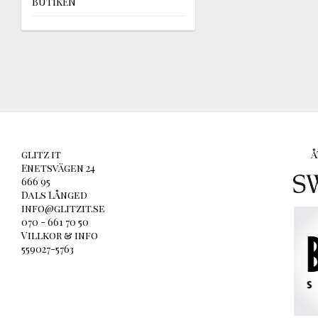
BUTIKEN
glitz it
Å
Enetsvägen 24
666 95
Dals Långed
info@glitzit.se
070 - 661 70 50
Villkor & info
559027-5763