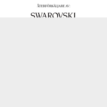
ÅTERFÖRSÄLJARE AV:
På nätet sedan 2006.
= Rutin - Erfarenhet - Köptrygghet !