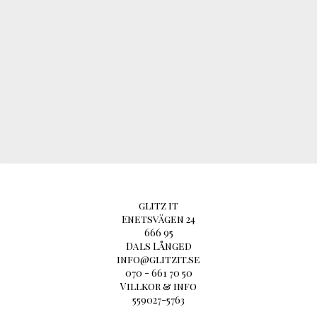
glitz it
Enetsvägen 24
666 95
Dals Långed
info@glitzit.se
070 - 661 70 50
Villkor & info
559027-5763