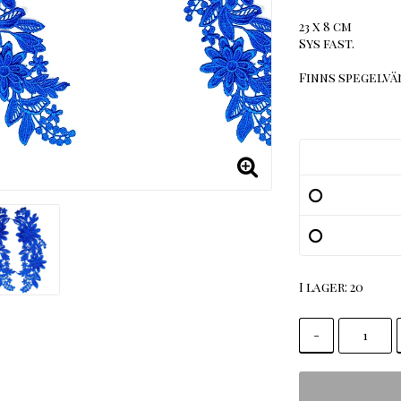
23 x 8 cm
Sys fast.
Finns spegelvä
I lager: 20
-