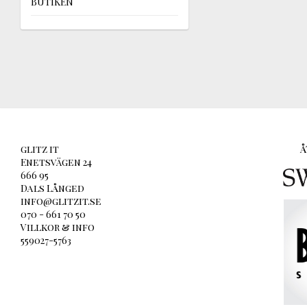
BUTIKEN
glitz it
Å
Enetsvägen 24
666 95
Dals Långed
info@glitzit.se
070 - 661 70 50
Villkor & info
559027-5763