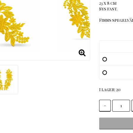
23 x 8 cm
Sys fast.
Finns spegelvä
I lager: 20
-