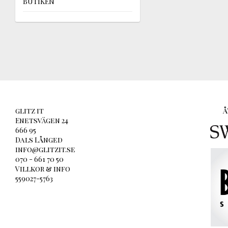
BUTIKEN
glitz it
Å
Enetsvägen 24
666 95
Dals Långed
info@glitzit.se
070 - 661 70 50
Villkor & info
559027-5763