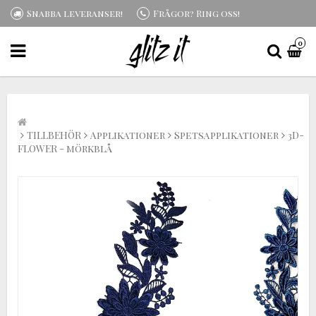
Snabba leveranser!
Frågor? Ring oss!
0
TILLBEHÖR
Applikationer
Spetsapplikationer
3D-
FLOWER - mörkblå