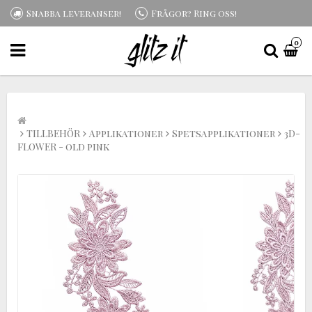
Snabba leveranser!
Frågor? Ring oss!
0
TILLBEHÖR
Applikationer
Spetsapplikationer
3D-
FLOWER - old pink