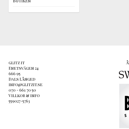
BUTIKEN
glitz it
Å
Enetsvägen 24
666 95
Dals Långed
info@glitzit.se
070 - 661 70 50
Villkor & info
559027-5763