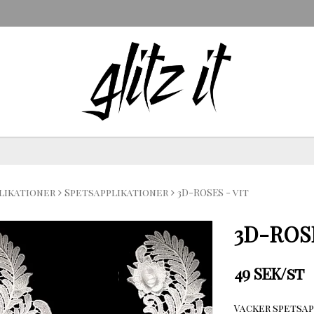
likationer
Spetsapplikationer
3D-ROSES - vit
3D-ROSE
49 SEK/st
Vacker spetsa