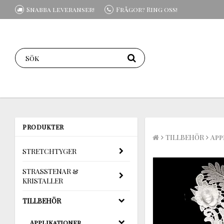
Snabba leveranser!
Frågor? Ring oss!
PRODUKTER
TILLBEHÖR
App
STRETCHTYGER
STRASSTENAR &
KRISTALLER
TILLBEHÖR
Applikationer