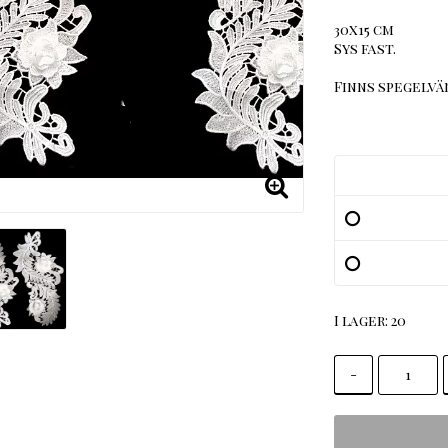
30x15 cm
Sys fast.
Finns spegelvä
I lager: 20
-