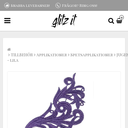
Snabba leveranser!
Frågor? Ring oss!
0
TILLBEHÖR
Applikationer
Spetsapplikationer
JUGE
- lila