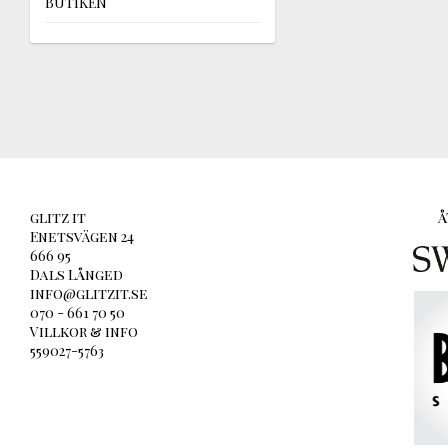
BUTIKEN
glitz it
Å
Enetsvägen 24
666 95
Dals Långed
info@glitzit.se
070 - 661 70 50
Villkor & info
559027-5763