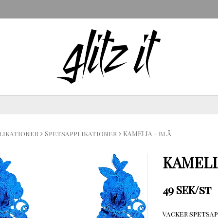
likationer
Spetsapplikationer
KAMELIA - blå
KAMELI
49 SEK/st
Vacker spetsap