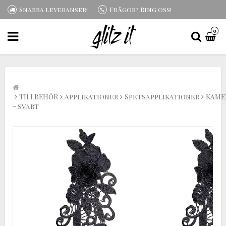
Snabba leveranser!
Frågor? Ring oss!
0
TILLBEHÖR
Applikationer
Spetsapplikationer
KAME
- svart