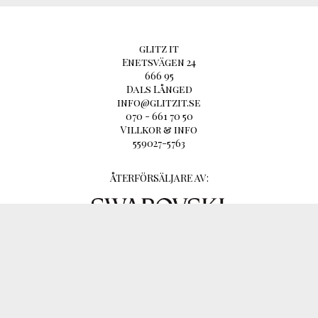
glitz it
Enetsvägen 24
666 95
Dals Långed
info@glitzit.se
070 - 661 70 50
Villkor & info
559027-5763
ÅTERFÖRSÄLJARE AV: