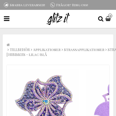
Snabba leveranser!
Frågor? Ring oss!
0
TILLBEHÖR
Applikationer
Strassapplikationer
STR
| HIBISKUS - lilac/blå