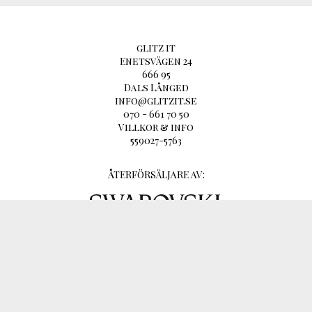
glitz it
Enetsvägen 24
666 95
Dals Långed
info@glitzit.se
070 - 661 70 50
Villkor & info
559027-5763
ÅTERFÖRSÄLJARE AV: