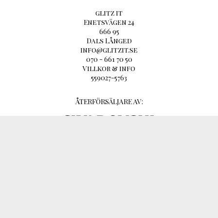
glitz it
Enetsvägen 24
666 95
Dals Långed
info@glitzit.se
070 - 661 70 50
Villkor & info
559027-5763
ÅTERFÖRSÄLJARE AV: