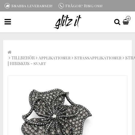
Snabba leveranser!
Frågor? Ring oss!
0
TILLBEHÖR
Applikationer
Strassapplikationer
STR
| HIBISKUS - svart