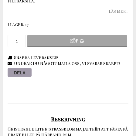
Filtbaksida.
Läs mer...
I lager: 17
KÖP
Snabba leveranser!
UNDRAR DU NÅGOT? Maila oss, vi svarar snabbt!
DELA
Beskrivning
Gnistrande liten strassblomma jättefin att fästa på 
dräkt eller på hårband  m.m. 
