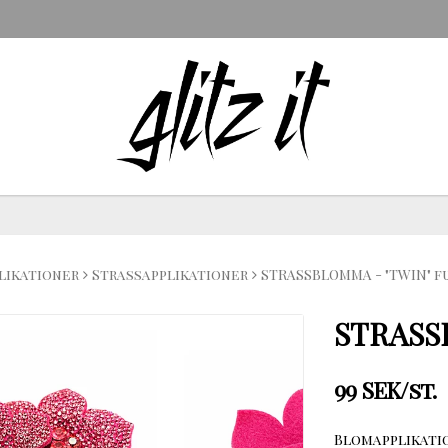
likationer
Strassapplikationer
STRASSBLOMMA - "TWIN" f
STRASS
99 SEK/st.
Blomapplikati