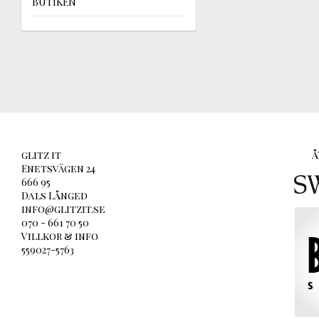
BUTIKEN
glitz it
Å
Enetsvägen 24
666 95
Dals Långed
info@glitzit.se
070 - 661 70 50
Villkor & info
559027-5763