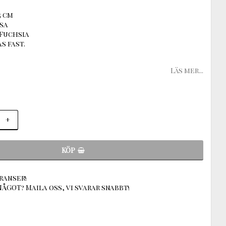
5 cm
osa
 Fuchsia
s fast.
Läs mer...
+
KÖP
ranser!
ÅGOT? Maila oss, vi svarar snabbt!