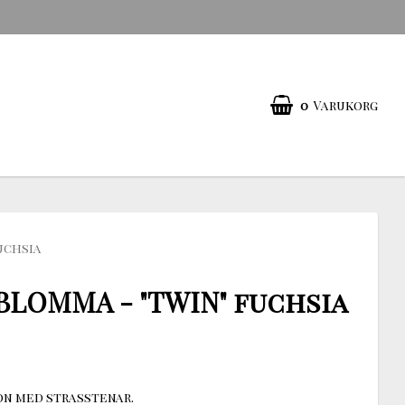
0
Varukorg
uchsia
BLOMMA - "TWIN" fuchsia
on med strasstenar.