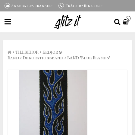
Snabba leveranser!
Frågor? Ring oss!
0
TILLBEHÖR
Kedjor &
Band
Dekorationsband
BAND "Blue Flames"