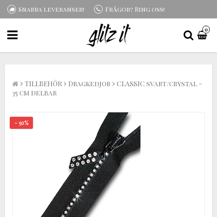
Snabba leveranser!
Frågor? Ring oss!
0
TILLBEHÖR
Dragkedjor
CLASSIC svart/crystal -
35 cm delbar
- 50%