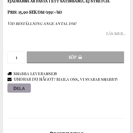
Fjädrarna är fästa i ett satinband, ej stretch.
Vid beställning ange antal dm!
Läs mer...
KÖP
Snabba leveranser!
UNDRAR DU NÅGOT? Maila oss, vi svarar snabbt!
DELA