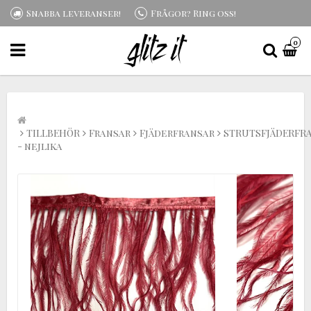
Snabba leveranser!
Frågor? Ring oss!
0
TILLBEHÖR
Fransar
Fjäderfransar
STRUTSFJÄDERFR
- nejlika