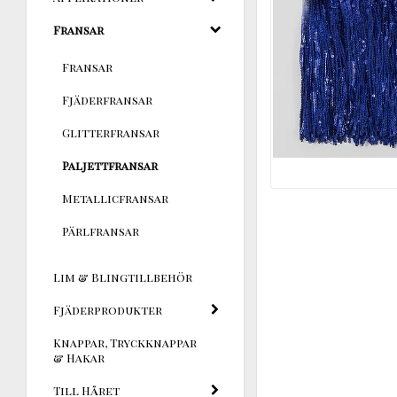
Fransar
Fransar
Fjäderfransar
Glitterfransar
Paljettfransar
Metallicfransar
Pärlfransar
Lim & Blingtillbehör
Fjäderprodukter
Knappar, Tryckknappar
& Hakar
Till Håret