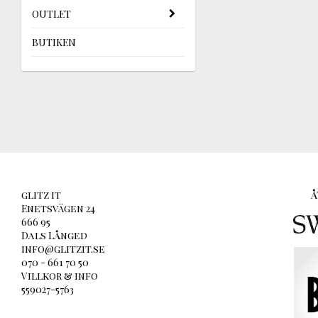
OUTLET
BUTIKEN
glitz it
Å
Enetsvägen 24
666 95
Dals Långed
info@glitzit.se
070 - 661 70 50
Villkor & info
559027-5763