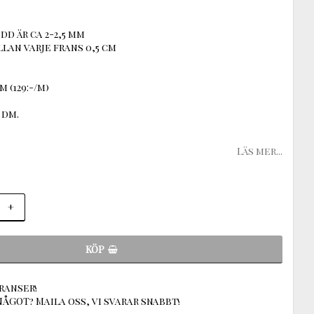
dd är ca 2-2,5 mm
an varje frans 0,5 cm
m (129:-/m)
 dm.
Läs mer...
+
KÖP
ranser!
ÅGOT? Maila oss, vi svarar snabbt!