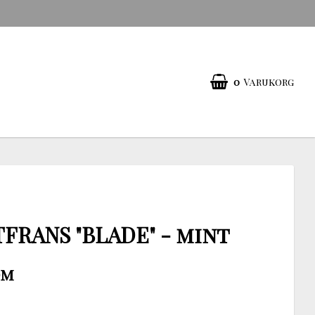
0
Varukorg
TFRANS "BLADE" - mint
dm