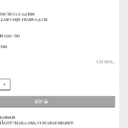
dd är ca 2-2,5 mm
an varje frans 0,5 cm
m (129:-/m)
 dm.
Läs mer...
+
KÖP
ranser!
ÅGOT? Maila oss, vi svarar snabbt!