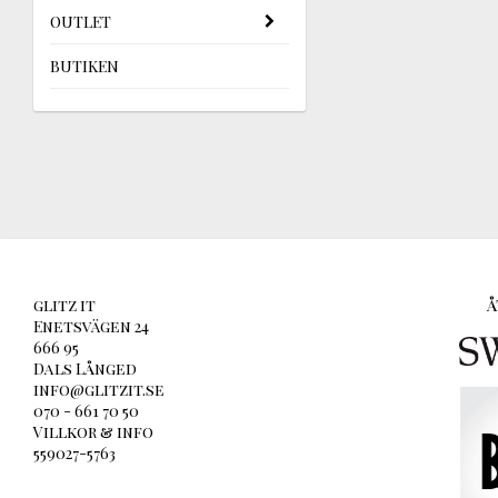
OUTLET
BUTIKEN
glitz it
Å
Enetsvägen 24
666 95
Dals Långed
info@glitzit.se
070 - 661 70 50
Villkor & info
559027-5763