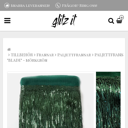
Snabba leveranser!
Frågor? Ring oss!
0
TILLBEHÖR
Fransar
Paljettfransar
PALJETTFRANS
"BLADE" - mörkgrön