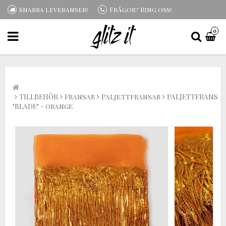
Snabba leveranser!
Frågor? Ring oss!
0
TILLBEHÖR
Fransar
Paljettfransar
PALJETTFRANS
"BLADE" - orange