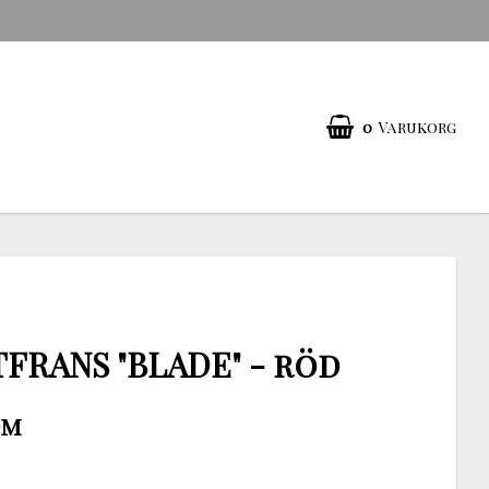
0
Varukorg
TFRANS "BLADE" - röd
dm