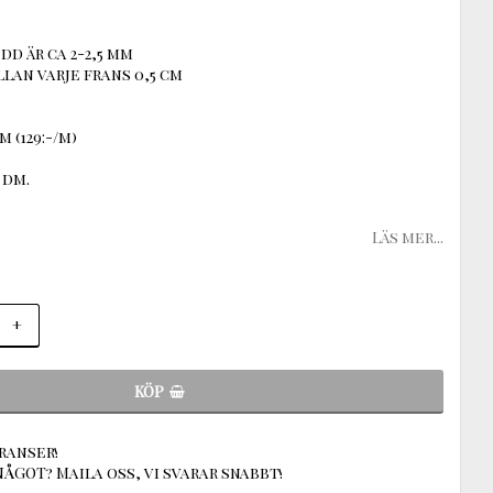
dd är ca 2-2,5 mm
an varje frans 0,5 cm
m (129:-/m)
 dm.
Läs mer...
+
KÖP
ranser!
ÅGOT? Maila oss, vi svarar snabbt!