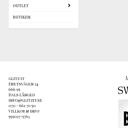
OUTLET
BUTIKEN
glitz it
Å
Enetsvägen 24
666 95
Dals Långed
info@glitzit.se
070 - 661 70 50
Villkor & info
559027-5763