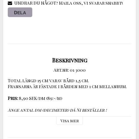
UNDRAR DU NÅGOT? Maila oss, vi svarar snabbt!
DELA
Beskrivning
Art.nr: 01 3000
Total längd 15 cm varav bård 1,5 cm.

Fransarna är fästade i bården med 1 cm mellanrum.

Pris:
 8,90 SEK/dm (89:-/m)

Ange antal dm (decimeter) då Ni beställer !
Visa mer