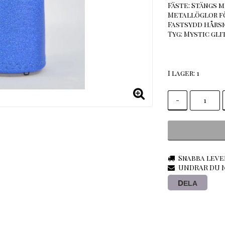
Fäste: Stängs 
Metallöglor f
Fastsydd hårs
Tyg: Mystic gli
I lager: 1
-
Snabba leve
UNDRAR DU N
DELA