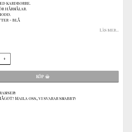
med kardborre.
ör hårnålar.
nodd.
tter - blå
Läs mer...
+
KÖP
ranser!
ÅGOT? Maila oss, vi svarar snabbt!