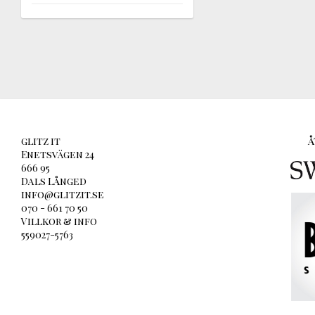
glitz it
Å
Enetsvägen 24
666 95
Dals Långed
info@glitzit.se
070 - 661 70 50
Villkor & info
559027-5763