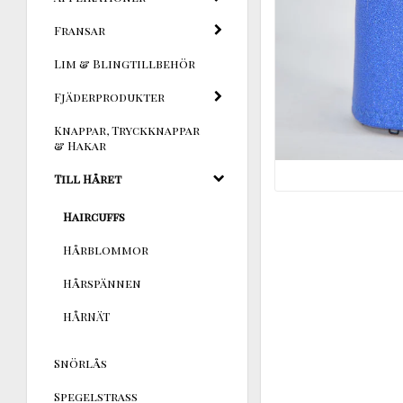
Fransar
Lim & Blingtillbehör
Fjäderprodukter
Knappar, Tryckknappar
& Hakar
Till Håret
Haircuffs
Hårblommor
Hårspännen
HÅRNÄT
Snörlås
Spegelstrass